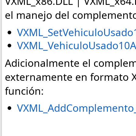
VXML_x86.DLL | VXML_x64.D
el manejo del complemento
VXML_SetVehiculoUsado1
VXML_VehiculoUsado10A
Adicionalmente el complem
externamente en formato X
función:
VXML_AddComplemento_c