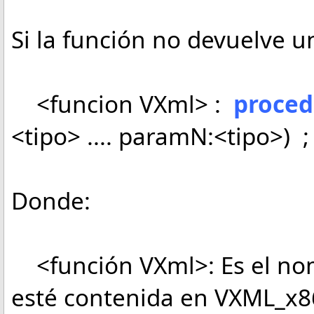
Si la función no devuelve un
<funcion VXml> :
proced
<tipo> .... paramN:<tipo>) 
Donde:
<función VXml>: Es el nom
esté contenida en VXML_x8