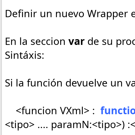
Definir un nuevo Wrapper e
En la seccion
var
de su pro
Sintáxis:
Si la función devuelve un va
<funcion VXml> :
functi
<tipo> .... paramN:<tipo>) :