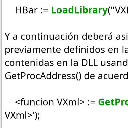
HBar :=
LoadLibrary
("VX
Y a continuación deberá as
previamente definidos en la
contenidas en la DLL usand
GetProcAddress() de acuerdo
<funcion VXml> :=
GetPr
VXml>');