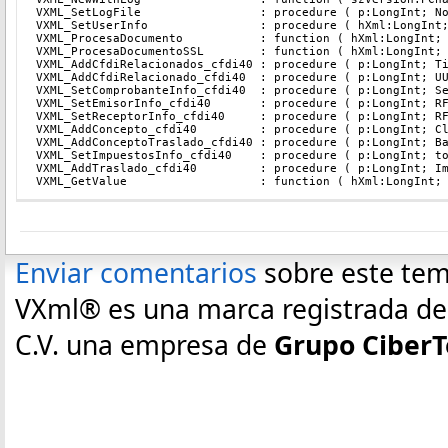
VXML_SetLogFile                 : procedure ( p:LongInt; N
VXML_SetUserInfo                : procedure ( hXml:LongInt
VXML_ProcesaDocumento           : function ( hXml:LongInt;
VXML_ProcesaDocumentoSSL        : function ( hXml:LongInt;
VXML_AddCfdiRelacionados_cfdi40 : procedure ( p:LongInt; T
VXML_AddCfdiRelacionado_cfdi40  : procedure ( p:LongInt; U
VXML_SetComprobanteInfo_cfdi40  : procedure ( p:LongInt; S
VXML_SetEmisorInfo_cfdi40       : procedure ( p:LongInt; R
VXML_SetReceptorInfo_cfdi40     : procedure ( p:LongInt; R
VXML_AddConcepto_cfdi40         : procedure ( p:LongInt; C
VXML_AddConceptoTraslado_cfdi40 : procedure ( p:LongInt; B
VXML_SetImpuestosInfo_cfdi40    : procedure ( p:LongInt; t
VXML_AddTraslado_cfdi40         : procedure ( p:LongInt; I
VXML_GetValue                   : function ( hXml:LongInt;
Enviar comentarios
sobre este te
VXml® es una marca registrada de E
C.V. una empresa de
Grupo CiberT