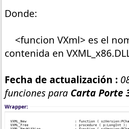
Donde:
<funcion VXml> es el nomb
contenida en VXML_x86.DL
Fecha de actualización :
08
funciones para
Carta Porte 
Wrapper:
VXML_New                        : function ( szVersion:PCh
VXML_Free                       : procedure ( p:LongInt );
VXML_NewWithLog                 : function ( szVersion:PCh