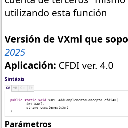
utilizando esta función
Versión de VXml que sopor
2025
Aplicación:
CFDI ver. 4.0
Sintáxis
C#
VB
C++
F#
public
static
void
VXML_AddComplementoConcepto
_cfdi40(
int
hXml
,
string
complementoXml
)
Parámetros