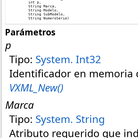
	int p, 
	String Marca, 
	String Modelo, 
	String SubModelo, 
	String NumeroSerie)
Parámetros
p
Tipo:
System
.
Int32
Identificador en memoria 
VXML_New()
Marca
Tipo:
System
.
String
Atributo requerido que ind