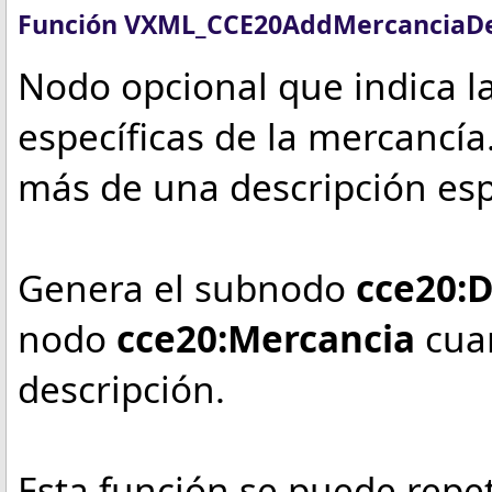
Función VXML_CCE20AddMercanciaDes
Nodo opcional que indica la
específicas de la mercancí
más de una descripción esp
Genera el
subnodo
cce20:D
nodo
cce20:Mercancia
cua
descripción.
Esta función se puede repe