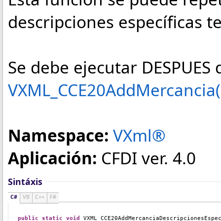
descripciones específicas 
Se debe ejecutar DESPUES d
VXML_CCE20AddMercancia(
Namespace:
VXml®
Aplicación:
CFDI ver. 4.0
Sintáxis
C#
VB
C++
F#
public
static
void
VXML_CCE20AddMercanciaDescripcionesEspe