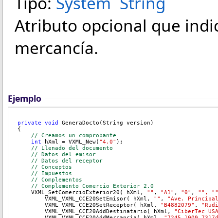
Tipo:
System
String
Atributo opcional que indi
mercancía.
Ejemplo
private
void
 GeneraDocto(String version)
{
// Creamos un comprobante
int
 hXml = VXML_New(
"4.0"
);
// Llenado del documento
// Datos del emisor
// Datos del receptor
// Conceptos
    // Impuestos
// Complementos
    // Complemento Comercio Exterior 2.0
    VXML_SetComercioExterior20( hXml, 
""
, 
"A1"
, 
"0"
, 
"", "
    	VXML_VXML_CCE20SetEmisor( hXml, 
""
, 
"Ave. Principa
    	VXML_VXML_CCE20SetReceptor( hXml, 
"B4882079"
, 
"Rud
	VXML_VXML_CCE20AddDestinatario( hXml, 
"CiberTec US
	VXML_VXML_CCE20AddMercancia( hXml, 
"
7245 1000 7317