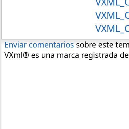
VXML_CC
VXML_CCE20AddP
VXML_CCE20Add
Enviar comentarios
sobre este te
VXml® es una marca registrada de C