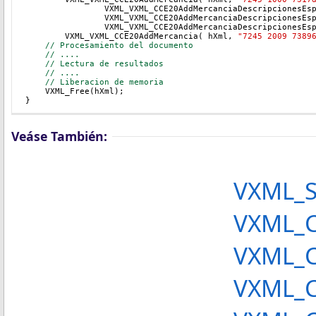
		VXML_VXML_CCE20AddMercanciaDescripcionesEs
		VXML_VXML_CCE20AddMercanciaDescripcionesEs
		VXML_VXML_CCE20AddMercanciaDescripcionesEs
        VXML_VXML_CCE20AddMercancia( hXml, 
"
7245 2009 7389
// Procesamiento del documento
// ....
// Lectura de resultados
// ....
// Liberacion de memoria
    VXML_Free(hXml);
}
Veáse También:
VXML_S
VXML_C
VXML_CCE20Set
VXML_CCE20AddD