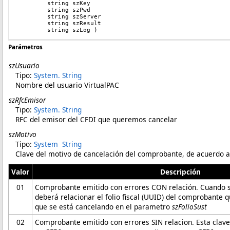
        string
 szKey
        string
 szPwd
	string szServer
        string
 szResult
        string
 szLog 
)
Parámetros
szUsuario
Tipo:
System
.
String
Nombre del usuario VirtualPAC
szRfcEmisor
Tipo:
System
.
String
RFC del emisor del CFDI que queremos cancelar
szMotivo
Tipo:
System
String
Clave del motivo de cancelación del comprobante, de acuerdo a 
Valor
Descripción
01
Comprobante emitido con errores CON relación. Cuando se 
deberá relacionar el folio fiscal (UUID) del comprobante 
que se está cancelando en el parametro
szFolioSust
02
Comprobante emitido con errores SIN relacion. Esta clave 