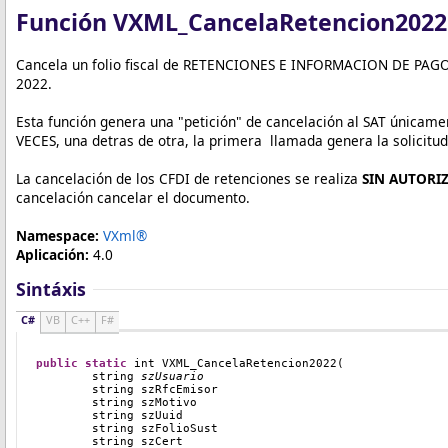
Función VXML_CancelaRetencion2022
Cancela un folio fiscal de RETENCIONES E INFORMACION DE PAGOS e
2022.
Esta función genera una "petición" de cancelación al SAT únicamen
VECES, una detras de otra, la primera llamada genera la solicitu
La cancelación de los CFDI de retenciones se realiza
SIN AUTORI
cancelación cancelar el documento.
Namespace:
VXml®
Aplicación:
4.0
Sintáxis
C#
VB
C++
F#
public
static
int
VXML_CancelaRetencion2022
(
string
szUsuario
        string
 szRfcEmisor
        string
 szMotivo
        string
 szUuid
	string szFolioSust
        string
 szCert