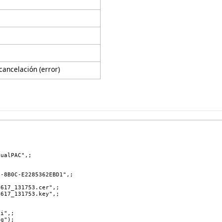
cancelación (error)
tualPAC",;
7-8B0C-E2285362EBD1",;
0617_131753.cer",;
0617_131753.key",;
ni",;
og");