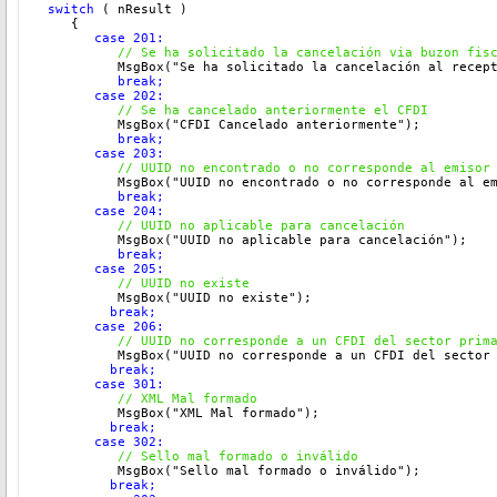
switch
 ( nResult )
    {
       case 201:
  // Se ha solicitado la cancelación via buzon fis
          MsgBox("Se ha solicitado la cancelación al recep
break;
       case 202:
          // Se ha cancelado anteriormente el CFDI
          MsgBox("CFDI Cancelado anteriormente"
);
break;
       case 203:
          // 
UUID no encontrado o no corresponde al emisor
          MsgBox("UUID no encontrado o no corresponde al e
          break;
       case 204:
  // 
UUID no aplicable para cancelación
          MsgBox("UUID no aplicable para cancelación"
);
         break;
       case 205:
  // 
UUID no existe
          MsgBox("UUID no existe"
);
         break;
       case 206:
  // 
UUID no corresponde a un CFDI del sector prim
          MsgBox("UUID no corresponde a un CFDI del sector
         break;
       case 301:
  // 
XML Mal formado
          MsgBox("XML Mal formado"
);
         break;
       case 302:
  // 
Sello mal formado o inválido
          MsgBox("Sello mal formado o inválido"
);
         break;