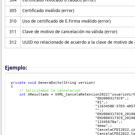
305
Certificado inválido (error)
310
Uso de certificado de E.Firma inválido (error)
311
Clave de motivo de cancelación no válida (error)
312
UUID no relacionado de acuerdo a la clave de motivo de 
Ejemplo:
private
void
 GeneraDocto(String version)
{
// Solicitamos la cancelación
int 
nResultado = VXML_CancelaRetencion2022("usuarioVir
                                        "EKU9003173C9",;
                                        "01",;
                                        "1163458D-37D3-405
                                        "",; 
                                        "EKU9003173C9_2019
                                        "EKU9003173C9_2019
                                        "12345678a",;
                                        "demo",;
                                        "CancelaCFDI2022.i
                                        "CancelaCFDI2022.l