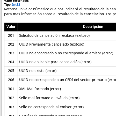
Valor retornado:
Tipo:
Int32
Retorna un valor númerico que nos indicará el resultado de la ca
para mas información sobre el resultado de la cancelación. Los po
Valor
Descripción
201
Solicitud de cancelación recibida (exitoso)
202
UUID Previamente cancelado (exitoso)
203
UUID no encontrado o no corresponde al emisor (error)
204
UUID no aplicable para cancelación (error)
205
UUID no existe (error)
206
UUID no corresponde a un CFDI del sector primario (erro
301
XML Mal formado (error)
302
Sello mal formado o inválido (error)
303
Sello no corresponde al emisor (error)
304
Certificado revocado o caduco (error)