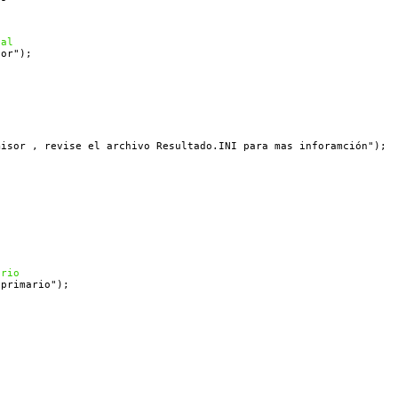
cal
tor"
);
 
misor , revise el archivo Resultado.INI para mas inforamción"
);
ario
 primario"
);