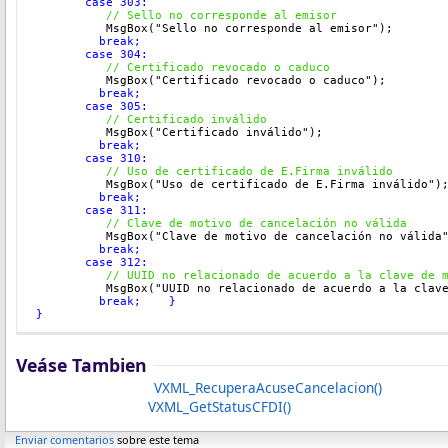
       case 303:
  // 
Sello no corresponde al emisor
          MsgBox("Sello no corresponde al emisor"
);
         break;
       case 304:
  // 
Certificado revocado o caduco
          MsgBox("Certificado revocado o caduco"
);
         break;
       case 305:
  // 
Certificado inválido
          MsgBox("Certificado inválido"
);
         break;
       case 310:
  // 
Uso de certificado de E.Firma inválido
          MsgBox("Uso de certificado de E.Firma inválido"
)
         break;
       case 311:
  // 
Clave de motivo de cancelación no válida
          MsgBox("Clave de motivo de cancelación no válida
         break;
       case 312:
  // 
UUID no relacionado de acuerdo a la clave de 
          MsgBox("UUID no relacionado de acuerdo a la clav
         break;
    }
}
Veáse Tambien
VXML_RecuperaAcuseCancelacion()
VXML_GetStatusCFDI()
Enviar comentarios
sobre este tema