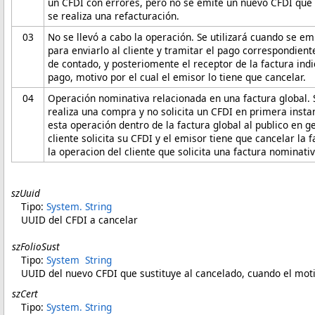
un CFDI con errores, pero no se emite un nuevo CFDI que l
se realiza una refacturación.
03
No se llevó a cabo la operación. Se utilizará cuando se em
para enviarlo al cliente y tramitar el pago correspondient
de contado, y posteriomente el receptor de la factura indi
pago, motivo por el cual el emisor lo tiene que cancelar.
04
Operación nominativa relacionada en una factura global. Se
realiza una compra y no solicita un CFDI en primera insta
esta operación dentro de la factura global al publico en g
cliente solicita su CFDI y el emisor tiene que cancelar la 
la operacion del cliente que solicita una factura nominativ
szUuid
Tipo:
System
.
String
UUID del CFDI a cancelar
szFolioSust
Tipo:
System
String
UUID del nuevo CFDI que sustituye al cancelado, cuando el moti
szCert
Tipo:
System
.
String