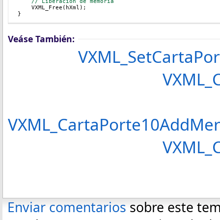
// Liberacion de memoria
    VXML_Free(hXml);
}
Veáse También:
VXML_SetCartaPor
VXML_CartaPorte
VXML_CartaPorte10AddMerc
VXML_Ca
Enviar comentarios
sobre este te