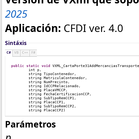
2025
Aplicación:
CFDI ver. 4.0
Sintáxis
C#
VB
C++
F#
public
static
void
 VXML_CartaPorte31AddMercanciasTransport
	int p, 
	string TipoContenedor,	
	string MatriculaContenedor,
	string NumPrecinto,        
	string IdCCPRelacionado,   
	string PlacaVMCCP,         
	string FechaCertificacionCCP,
        string SubTipoRemCCP1,
        string PlacaCCP1,
        string SubTipoRemCCP2,
        string PlacaCCP2)
Parámetros
p