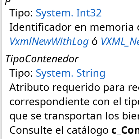
Tipo:
System
.
Int32
Identificador en memoria
VxmlNewWithLog
ó
VXML_N
TipoContenedor
Tipo:
System
.
String
Atributo requerido para reg
correspondiente con el ti
que se transportan los bie
Consulte el catálogo
c_Co