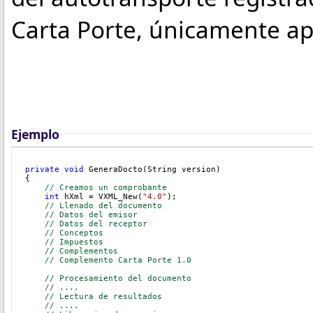
Carta Porte, únicamente apl
Ejemplo
private
void
 GeneraDocto(String version)
{
// Creamos un comprobante
int
 hXml = VXML_New(
"4.0"
);
// Llenado del documento
// Datos del emisor
// Datos del receptor
// Conceptos
    // Impuestos
// Complementos
    // Complemento Carta Porte 1.0
// Procesamiento del documento
// ....
// Lectura de resultados
// ....