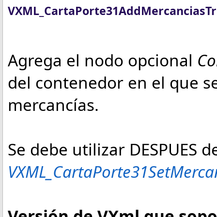
VXML_CartaPorte31AddMercanciasTr
Agrega el nodo opcional
Co
del contenedor en el que se
mercancías.
Se debe utilizar DESPUES de
VXML_CartaPorte31SetMercan
Versión de VXml que sopor