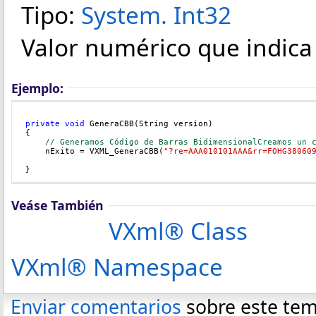
Tipo:
System
.
Int32
Valor numérico que indica 
Ejemplo:
private
void
 GeneraCBB(String version)
{
// Generamos Código de Barras BidimensionalCreamos un 
    nExito = VXML_GeneraCBB(
"?re=AAA010101AAA&rr=FOHG38060
}
Veáse También
VXml® Class
VXml® Namespace
Enviar comentarios
sobre este te