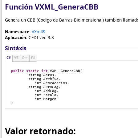
Función VXML_GeneraCBB
Genera un CBB (Codigo de Barras Bidimensional) también llamad
Namespace:
VXml®
Aplicación:
CFDI ver. 3.3
Sintáxis
C#
VB
C++
F#
public
static
int
VXML_GeneraCBB
(
string
Datos
,
string
Archivo,
   int
Depedencias
,
string
RutaLog
,
   int
 AddLog
,
int Escala
,
int Margen
)
Valor retornado: