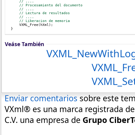
// ....
// Procesamiento del documento
// ....
// Lectura de resultados
// ....
// Liberacion de memoria
    VXML_Free(hXml);
}
Veáse También
VXML_NewWithLo
VXML_Fr
VXML_SetLog
Enviar comentarios
sobre este te
VXml® es una marca registrada de E
C.V. una empresa de
Grupo CiberT