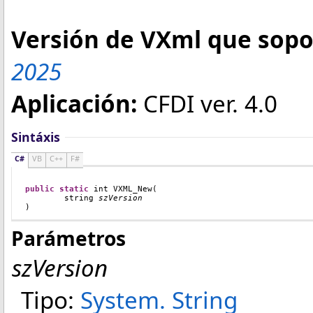
Versión de VXml que sopor
2025
Aplicación:
CFDI ver. 4.0
Sintáxis
C#
VB
C++
F#
public
static
int
VXML_New
(
string
szVersion
)
Parámetros
szVersion
Tipo:
System
.
String