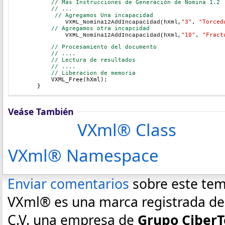
    // Mas Instrucciones de Generación de Nomina 1.2
    // ...
    // Agregamos Una incapacidad
"3"
, 
"Torced
	VXML_Nomina12AddIncapacidad(hXml,
    // Agregamos otra incapcidad
"10"
, 
"Fract
	VXML_Nomina12AddIncapacidad(hXml,
// Procesamiento del documento
// ....
// Lectura de resultados
// ....
// Liberacion de memoria
    VXML_Free(hXml);
}
Veáse También
VXml® Class
VXml® Namespace
Enviar comentarios
sobre este te
VXml® es una marca registrada de E
C.V. una empresa de
Grupo CiberT