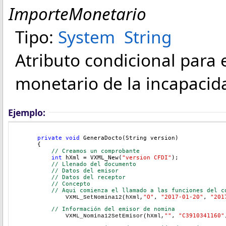
ImporteMonetario
Tipo:
System
String
Atributo condicional para
monetario de la incapacid
Ejemplo:
private
void
 GeneraDocto(String version)
{
// Creamos un comprobante
int
 hXml = VXML_New(
"version CFDI"
);
// Llenado del documento
// Datos del emisor
// Datos del receptor
// Concepto
// Aqui comienza el llamado a las funciones del c
"O"
, 
"2017-01-20"
, 
"201
	VXML_SetNomina12(hXml,
    // Información del emisor de nomina
""
, 
"C3910341160"
	VXML_Nomina12SetEmisor(hXml,