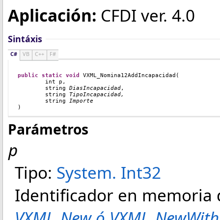
Aplicación:
CFDI ver. 4.0
Sintáxis
C#
VB
C++
F#
public
static
void
VXML_Nomina12AddIncapacidad
(
int
 p
,
string
DiasIncapacidad
,
string
TipoIncapacidad,
string
Importe
)
Parámetros
p
Tipo:
System
.
Int32
Identificador en memoria
VXML_New ó VXML_NewWith