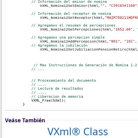
    // Información del emisor de nomina
""
, 
"C3910341160"
	VXML_Nomina12SetEmisor(hXml,
    // Información del receptor de nomina
"MAIM700211HDFR
	VXML_Nomina12SetReceptor(hXml,
    // Agregamos el resumen de percepciones
"1652.00"
, 
	VXML_Nomina12SetPercepciones(hXml,
    // Agregamos una percepcion simple
"001"
, 
"101"
,
	VXML_Nomina12AddPercepcion(hXml,
    // Agregamos la jubilación
	VXML_Nomina12SetJubiliacionPensionRetiro(hXml
     // Mas Instrucciones de Generación de Nomina 1.2
    // ...
// Procesamiento del documento
// ....
// Lectura de resultados
// ....
// Liberacion de memoria
    VXML_Free(hXml);
}
Veáse También
VXml® Class