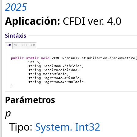
2025
Aplicación:
CFDI ver. 4.0
Sintáxis
C#
VB
C++
F#
public
static
void
VXML_Nomina12SetJubilacionPensionRetiro
int
 p
,
string
TotalUnaExhibicion
,
string
TotalParcialidad,
string
MontoDiario
,
string
IngresoAcumulable
,
string
IngresoNoAcumulable
)
Parámetros
p
Tipo:
System
.
Int32