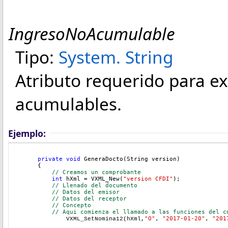
IngresoNoAcumulable
Tipo:
System
.
String
Atributo requerido para ex
acumulables.
Ejemplo:
private
void
 GeneraDocto(String version)
{
// Creamos un comprobante
int
 hXml = VXML_New(
"version CFDI"
);
// Llenado del documento
// Datos del emisor
// Datos del receptor
// Concepto
// Aqui comienza el llamado a las funciones del c
"O"
, 
"2017-01-20"
, 
"201
	VXML_SetNomina12(hXml,