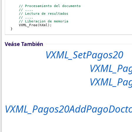
    // Procesamiento del documento
// ....
// Lectura de resultados
// ....
// Liberacion de memoria
    VXML_Free(hXml);
}
Veáse También
VXML_SetPagos20
VXML_Pa
VXML_Pag
VXML_Pagos20AddPagoDocto