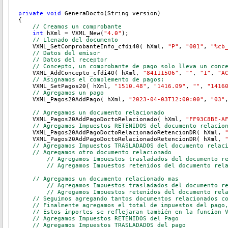
private
void
 GeneraDocto(String version)
{
// Creamos un comprobante
int
 hXml = VXML_New(
"4.0"
);
// Llenado del documento
    VXML_SetComprobanteInfo_cfdi40( hXml, 
"P"
, 
"001"
, 
"%cb
// Datos del emisor
// Datos del receptor
// Concepto, un comprobante de pago solo lleva un conc
    VXML_AddConcepto_cfdi40( hXml, 
"84111506"
, 
""
, 
"1"
, 
"A
// Asignamos el complemento de pagos:
VXML_SetPagos20( hXml, 
"1510.48"
, 
"1416.09"
, 
""
, 
"1416
    // Agregamos un pago 
    VXML_Pagos20AddPago( hXml, 
"2023-04-03T12:00:00"
, 
"03"
    // Agregamos un documento relacionado
    VXML_Pagos20AddPagoDoctoRelacionado( hXml, 
"FF93C8BE-A
    // Agregamos Impuestos RETENIDOS del documento relacio
    VXML_Pagos20AddPagoDoctoRelacionadoRetencionDR( hXml, 
    VXML_Pagos20AddPagoDoctoRelacionadoRetencionDR( hXml, 
    // Agregamos Impuestos TRASLADADOS del documento relac
    // Agregamos otro documento relacionado
	// Agregamos Impuestos trasladados del documento r
	// Agregamos Impuestos retenidos del documento rel
    // Agregamos un documento relacionado mas
	// Agregamos Impuestos trasladados del documento r
	// Agregamos Impuestos retenidos del documento rel
    // Seguimos agregando tantos documentos relacionados c
    // Finalmente agregamos el total de impuestos del pago
    // Estos importes se reflejaran también en la funcion 
    // Agregamos Impuestos RETENIDOS del Pago
    // Agregamos Impuestos TRASLADADOS del pago 