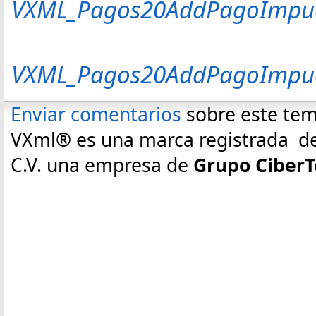
VXML_Pagos20AddPagoImpue
VXML_Pagos20AddPagoImpue
Enviar comentarios
sobre este te
VXml® es una marca registrada de E
C.V. una empresa de
Grupo CiberT