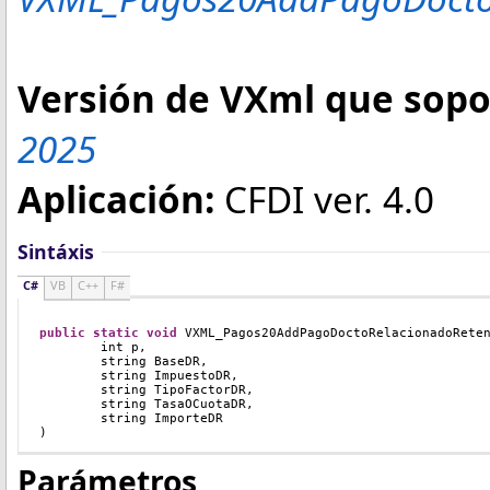
Versión de VXml que sopor
2025
Aplicación:
CFDI ver. 4.0
Sintáxis
C#
VB
C++
F#
public
static
void
VXML_Pagos20AddPagoDoctoRelacionadoRete
int
 p
,
        string BaseDR,
	string ImpuestoDR,
	string TipoFactorDR,
	string TasaOCuotaDR,
	string ImporteDR
)
Parámetros