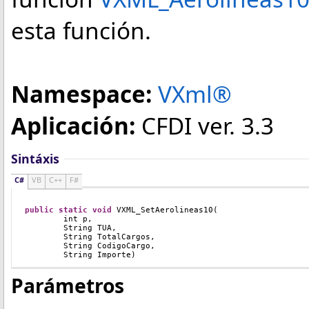
esta función.
Namespace:
VXml®
Aplicación:
CFDI ver. 3.3
Sintáxis
C#
VB
C++
F#
public
static
void
VXML_SetAerolineas10(
	int p, 
	String TUA, 
	String TotalCargos, 
	String CodigoCargo,
	String Importe)
Parámetros