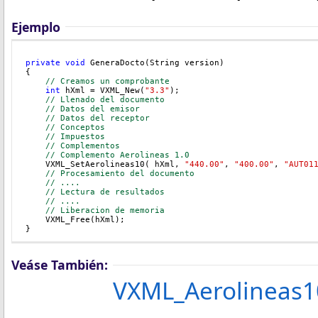
Ejemplo
private
void
 GeneraDocto(String version)
{
// Creamos un comprobante
int
 hXml = VXML_New(
"3.3"
);
// Llenado del documento
// Datos del emisor
// Datos del receptor
// Conceptos
    // Impuestos
// Complementos
    // Complemento Aerolineas 1.0
    VXML_SetAerolineas10( hXml, 
"440.00"
, 
"400.00"
, 
"AUT01
// Procesamiento del documento
// ....
// Lectura de resultados
// ....
// Liberacion de memoria
    VXML_Free(hXml);
}
Veáse También:
VXML_Aerolineas1