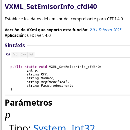
VXML_SetEmisorInfo_cfdi40
Establece los datos del emisor del comprobante para CFDI 4.0.
Versión de VXml que soporta esta función:
2.0.1 Febrero 2025
Aplicación:
CFDI ver. 4.0
Sintáxis
C#
VB
C++
F#
public
static
void
VXML_SetEmisorInfo_cfdi40
(
int
p
,
string
RFC
,
string
Nombre,
string 
RegimenFiscal
,
        string FacAtrAdquirente
)
Parámetros
p
Tipo:
System
.
Int32