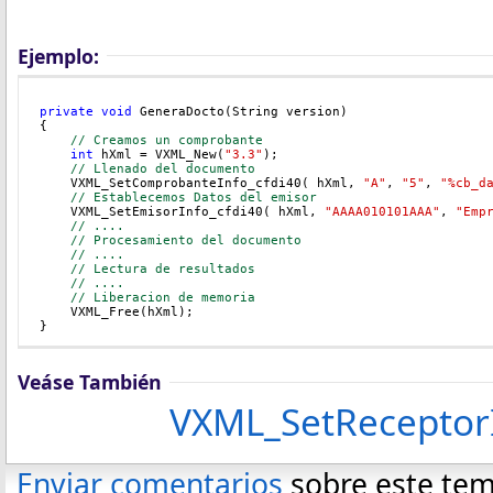
Ejemplo:
private
void
 GeneraDocto(String version)
{
// Creamos un comprobante
int
 hXml = VXML_New(
"3.3"
);
// Llenado del documento
    VXML_SetComprobanteInfo_cfdi40( hXml, 
"A"
, 
"5"
, 
"%cb_d
// Establecemos Datos del emisor
    VXML_SetEmisorInfo_cfdi40( hXml, 
"AAAA010101AAA"
, 
"Emp
    // ....
// Procesamiento del documento
// ....
// Lectura de resultados
// ....
// Liberacion de memoria
    VXML_Free(hXml);
}
Veáse También
VXML_SetReceptorI
Enviar comentarios
sobre este te