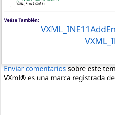
// Liberacion de memoria
    VXML_Free(hXml);
}
Veáse También:
VXML_INE11AddEnt
VXML_I
Enviar comentarios
sobre este te
VXml® es una marca registrada de C