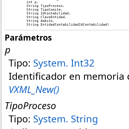
	int p, 
	String TipoProceso, 
	String TipoComite, 
	String IdContabilidad,
	String ClaveEntidad, 
	String Ambito,
	String EntidadContabilidadIdContabilidad)
Parámetros
p
Tipo:
System
.
Int32
Identificador en memoria 
VXML_New()
TipoProceso
Tipo:
System
.
String