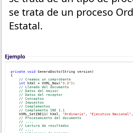
se trata de un proceso Ord
Estatal.
Ejemplo
private
void
 GeneraDocto(String version)
{
// Creamos un comprobante
int
 hXml = VXML_New(
"3.3"
);
// Llenado del documento
// Datos del emisor
// Datos del receptor
// Conceptos
    // Impuestos
// Complementos
    // Complemento INE 1.1
    VXML_SetINE11( hXml, 
"Ordinario"
, 
"Ejecutivo Nacional"
// Procesamiento del documento
// ....
// Lectura de resultados
// ....