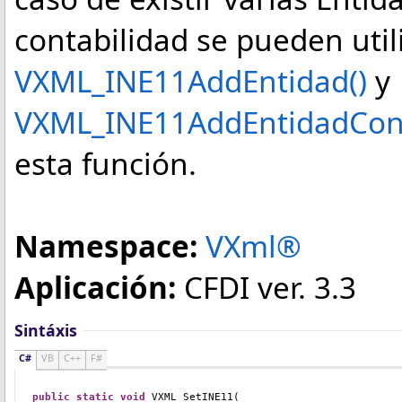
contabilidad se pueden util
VXML_INE11AddEntidad()
y
VXML_INE11AddEntidadCont
esta función.
Namespace:
VXml®
Aplicación:
CFDI ver. 3.3
Sintáxis
C#
VB
C++
F#
public
static
void
VXML_SetINE11(