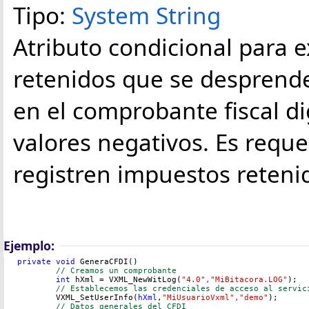
Tipo:
System String
Atributo condicional para e
retenidos que se desprend
en el comprobante fiscal di
valores negativos. Es requ
registren impuestos reteni
Ejemplo:
private void 
GeneraCFDI()

// Creamos un comprobante
int
 hXml = VXML_NewWitLog(
"4.0","MiBitacora.LOG"
);

// Establecemos las credenciales de acceso al servic
	VXML_SetUserInfo(
hXml
,
"MiUsuarioVxml","demo"
);

// Datos generales del CFDI 