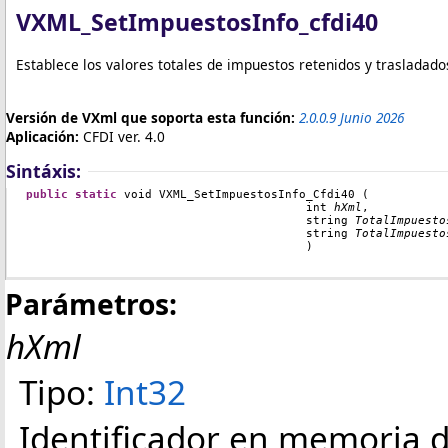
VXML_SetImpuestosInfo_cfdi40
Establece los valores totales de impuestos retenidos y trasladad
Versión de VXml que soporta esta función:
2.0.0.9 Junio 2026
Aplicación:
CFDI ver. 4.0
Sintáxis:
public static 
void VXML_SetImpuestosInfo_Cfdi40 (
int 
hXml
,
string 
TotalImpuesto
string 
TotalImpuesto
					)

Parámetros:
hXml
Tipo:
Int32
Identificador en memoria d