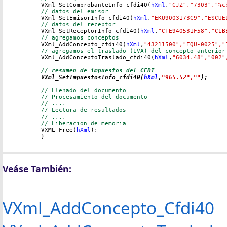
	VXml_SetComprobanteInfo_cfdi40(
hXml
,
"CJZ","7303","%c
// datos del emisor
	VXml_SetEmisorInfo_cfdi40(
hXml
,
"EKU9003173C9","ESCUE
// datos del receptor
	VXml_SetReceptorInfo_cfdi40(
hXml
,
"CTE940531F58","CIB
// agregamos conceptos
	VXml_AddConcepto_cfdi40(
hXml
,
"43211500","EQU-0025","
// agregamos el traslado (IVA) del concepto anterior
	VXml_AddConceptoTraslado_cfdi40(
hXml
,
"6034.48","002"
// resumen de impuestos del CFDI

	VXml_SetImpuestosInfo_cfdi40(
hXml
,
"965.52",""
);
// Llenado del documento
// Procesamiento del documento
// ....
// Lectura de resultados
// ....
// Liberacion de memoria
	VXML_Free(
hXml
);

	}

Veáse También:
VXml_AddConcepto_Cfdi40