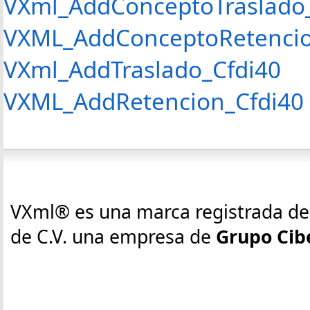
VXml_AddConceptoTraslado
VXML_AddConceptoRetencio
VXml_AddTraslado_Cfdi40
VXML_AddRetencion_Cfdi40
VXml® es una marca registrada de 
de C.V. una empresa de
Grupo Cib