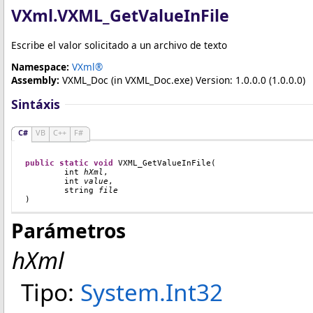
VXml
.
VXML_GetValueInFile
Escribe el valor solicitado a un archivo de texto
Namespace:
VXml®
Assembly:
VXML_Doc
(in VXML_Doc.exe) Version: 1.0.0.0 (1.0.0.0)
Sintáxis
C#
VB
C++
F#
public
static
void
VXML_GetValueInFile
(

int
hXml
,

int
value
,

string
file
)
Parámetros
hXml
Tipo:
System
.
Int32