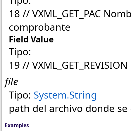
18 // VXML_GET_PAC Nombr
comprobante
Field Value
Tipo:
19 // VXML_GET_REVISION N
file
Tipo:
System
.
String
path del archivo donde se 
Examples