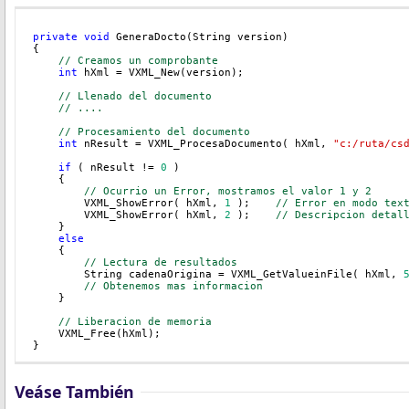
private
void
 GeneraDocto(String version)

{

// Creamos un comprobante
int
 hXml = VXML_New(version);

// Llenado del documento
// ....
// Procesamiento del documento
int
 nResult = VXML_ProcesaDocumento( hXml, 
"c:/ruta/cs
if
 ( nResult != 
0
 )

    {

// Ocurrio un Error, mostramos el valor 1 y 2
        VXML_ShowError( hXml, 
1
 );    
// Error en modo tex
        VXML_ShowError( hXml, 
2
 );    
// Descripcion detal
    }

else
    {

// Lectura de resultados
        String cadenaOrigina = VXML_GetValueinFile( hXml, 
// Obtenemos mas informacion
    }

// Liberacion de memoria
    VXML_Free(hXml);

}
Veáse También