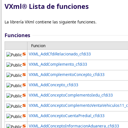
VXml® Lista de funciones
La librería VXml contiene las siguiente funciones.
Funciones
Funcion
VXML_AddCfdiRelacionado_cfdi33
VXML_AddComplemento_cfdi33
VXML_AddComplementoConcepto_cfdi33
VXML_AddConcepto_cfdi33
VXML_AddConceptoComplementoIedu_cfdi33
VXML_AddConceptoComplementoVentaVehiculos11_c
VXML_AddConceptoCuentaPredial_cfdi33
VXML_AddConceptoInformacionAduanera_cfdi33