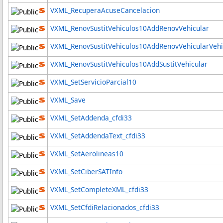
VXML_RecuperaAcuseCancelacion
VXML_RenovSustitVehiculos10AddRenovVehicular
VXML_RenovSustitVehiculos10AddRenovVehicularVeh
VXML_RenovSustitVehiculos10AddSustitVehicular
VXML_SetServicioParcial10
VXML_Save
VXML_SetAddenda_cfdi33
VXML_SetAddendaText_cfdi33
VXML_SetAerolineas10
VXML_SetCiberSATInfo
VXML_SetCompleteXML_cfdi33
VXML_SetCfdiRelacionados_cfdi33