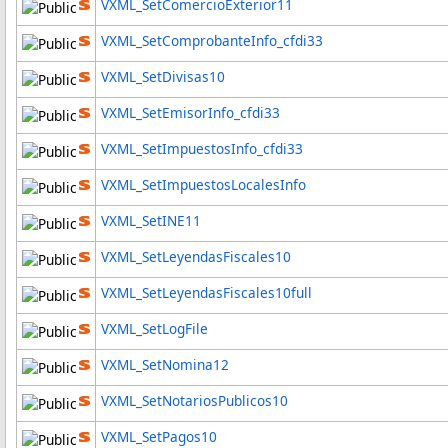
VXML_SetComercioExterior11
VXML_SetComprobanteInfo_cfdi33
VXML_SetDivisas10
VXML_SetEmisorInfo_cfdi33
VXML_SetImpuestosInfo_cfdi33
VXML_SetImpuestosLocalesInfo
VXML_SetINE11
VXML_SetLeyendasFiscales10
VXML_SetLeyendasFiscales10full
VXML_SetLogFile
VXML_SetNomina12
VXML_SetNotariosPublicos10
VXML_SetPagos10