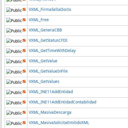
VXML_FirmaSellaDocto
VXML_Free
VXML_GeneraCBB
VXML_GetStatusCFDI
VXML_GetTimeWithDelay
VXML_GetValue
VXML_GetValueInFile
VXML_GetValues
VXML_INE11AddEntidad
VXML_INE11AddEntidadContabilidad
VXML_MasivaDescarga
VXML_MasivaSolicitaEmitidoXML