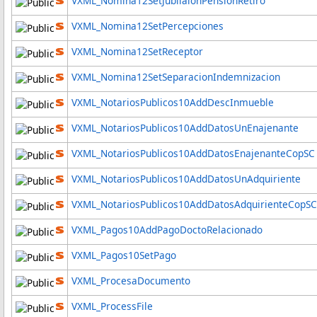
VXML_Nomina12SetJubilaionPensionRetiro
VXML_Nomina12SetPercepciones
VXML_Nomina12SetReceptor
VXML_Nomina12SetSeparacionIndemnizacion
VXML_NotariosPublicos10AddDescInmueble
VXML_NotariosPublicos10AddDatosUnEnajenante
VXML_NotariosPublicos10AddDatosEnajenanteCopSC
VXML_NotariosPublicos10AddDatosUnAdquiriente
VXML_NotariosPublicos10AddDatosAdquirienteCopSC
VXML_Pagos10AddPagoDoctoRelacionado
VXML_Pagos10SetPago
VXML_ProcesaDocumento
VXML_ProcessFile