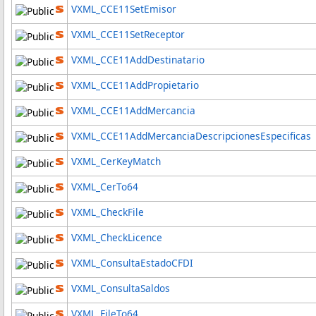
VXML_CCE11SetEmisor
VXML_CCE11SetReceptor
VXML_CCE11AddDestinatario
VXML_CCE11AddPropietario
VXML_CCE11AddMercancia
VXML_CCE11AddMercanciaDescripcionesEspecificas
VXML_CerKeyMatch
VXML_CerTo64
VXML_CheckFile
VXML_CheckLicence
VXML_ConsultaEstadoCFDI
VXML_ConsultaSaldos
VXML_FileTo64