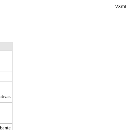
VXml
ativas
s
e
obante